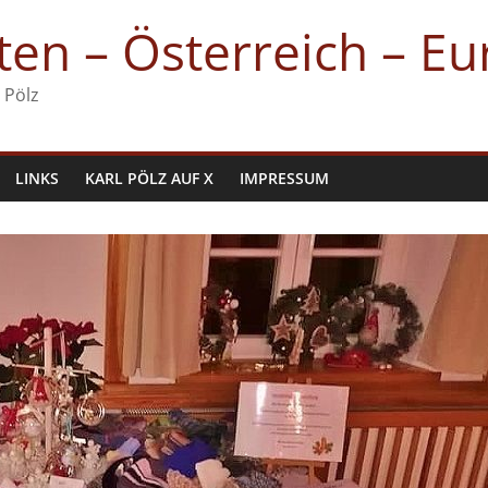
en – Österreich – E
 Pölz
LINKS
KARL PÖLZ AUF X
IMPRESSUM