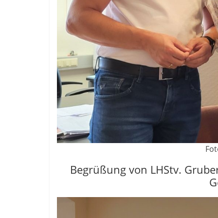
Fot
Begrüßung von LHStv. Gruber
G