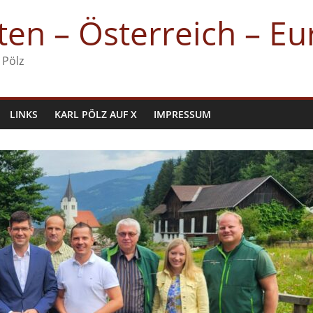
en – Österreich – E
 Pölz
LINKS
KARL PÖLZ AUF X
IMPRESSUM