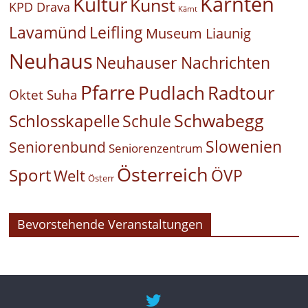
Kärnten
Kultur
Kunst
KPD Drava
Kärnt
Leifling
Lavamünd
Museum Liaunig
Neuhaus
Neuhauser Nachrichten
Pfarre
Pudlach
Radtour
Oktet Suha
Schwabegg
Schlosskapelle
Schule
Slowenien
Seniorenbund
Seniorenzentrum
Österreich
Sport
ÖVP
Welt
Österr
Bevorstehende Veranstaltungen