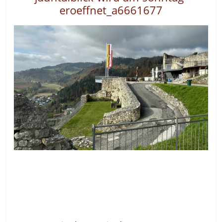
eroeffnet_a6661677