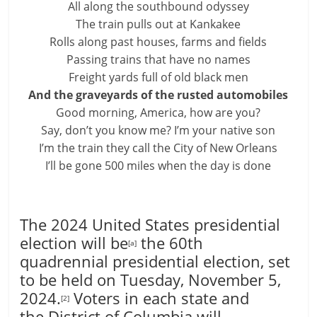
All along the southbound odyssey
The train pulls out at Kankakee
Rolls along past houses, farms and fields
Passing trains that have no names
Freight yards full of old black men
And the graveyards of the rusted automobiles
Good morning, America, how are you?
Say, don’t you know me? I’m your native son
I’m the train they call the City of New Orleans
I’ll be gone 500 miles when the day is done
The 2024 United States presidential
election will be
the 60th
[
a
]
quadrennial presidential election, set
to be held on Tuesday, November 5,
2024.
Voters in each state and
[
2
]
the District of Columbia will