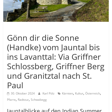
Allgemein
Gönn dir die Sonne
(Handke) vom Jauntal bis
ins Lavanttal: Via Griffner
Schlossberg, Griffner Berg
und Granitztal nach St.
Paul
,
,
,
30. Oktober 2024
Karl Pölz
Kärnten
Kultur
Österreich
,
,
Pfarre
Radtour
Schwabegg
Jauntalblicke auf den Indian Summer