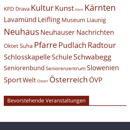
Kärnten
Kultur
Kunst
KPD Drava
Kärnt
Leifling
Lavamünd
Museum Liaunig
Neuhaus
Neuhauser Nachrichten
Pfarre
Pudlach
Radtour
Oktet Suha
Schwabegg
Schlosskapelle
Schule
Slowenien
Seniorenbund
Seniorenzentrum
Österreich
Sport
ÖVP
Welt
Österr
Bevorstehende Veranstaltungen