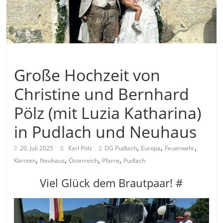
Allgemein
Große Hochzeit von
Christine und Bernhard
Pölz (mit Luzia Katharina)
in Pudlach und Neuhaus
,
,
,
20. Juli 2025
Karl Pölz
DG Pudlach
Europa
Feuerwehr
,
,
,
,
Kärnten
Neuhaus
Österreich
Pfarre
Pudlach
Viel Glück dem Brautpaar! #