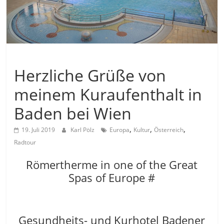
Allgemein
Herzliche Grüße von
meinem Kuraufenthalt in
Baden bei Wien
,
,
,
19. Juli 2019
Karl Pölz
Europa
Kultur
Österreich
Radtour
Römertherme in one of the Great
Spas of Europe #
Gesundheits- und Kurhotel Badener