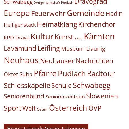
Dravograd
Schwabegg
Dorfgemeinschaft Pudlach
Europa
Gemeinde
Feuerwehr
Had'n
Heimatklang
Kirchenchor
Heiligenstadt
Kärnten
Kultur
Kunst
KPD Drava
Kärnt
Leifling
Lavamünd
Museum Liaunig
Neuhaus
Neuhauser Nachrichten
Pfarre
Pudlach
Radtour
Oktet Suha
Schwabegg
Schlosskapelle
Schule
Slowenien
Seniorenbund
Seniorenzentrum
Österreich
Sport
ÖVP
Welt
Österr
Bevorstehende Veranstaltungen