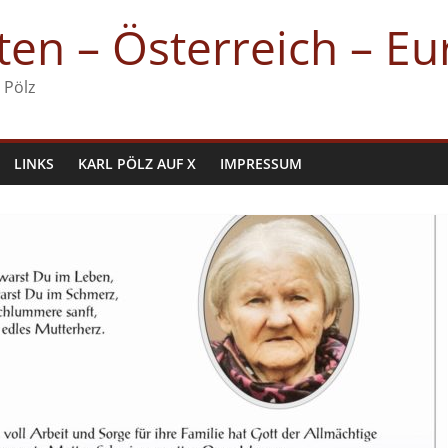
en – Österreich – E
 Pölz
LINKS
KARL PÖLZ AUF X
IMPRESSUM