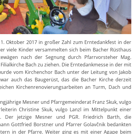
1. Oktober 2017 in großer Zahl zum Erntedankfest in der
nter viele Kinder versammelten sich beim Bacher Rüsthaus
ntewägen nach der Segnung durch Pfarrvorsteher Mag.
 Filialkirche Bach zu ziehen. Die Erntedankmesse in der mit
wurde vom Kirchenchor Bach unter der Leitung von Jakob
 war auch das Baugerüst, das die Bacher Kirche derzeit
eichen Kirchenrenovierungsarbeiten an Turm, Dach und
ngjährige Mesner und Pfarrgemeinderat Franz Skuk, vulgo
eiterin Christine Skuk, vulgo Lanzl im Mittelpunkt einer
. Der jetzige Mesner und PGR. Friedrich Barth, die
ann Gottfried Borstner und Pfarrer Golavčnik bedankten
itern in der Pfarre. Weiter ging es mit einer Agape beim