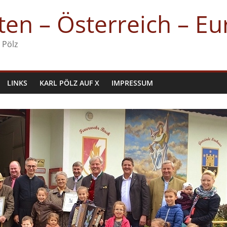
en – Österreich – E
 Pölz
LINKS
KARL PÖLZ AUF X
IMPRESSUM