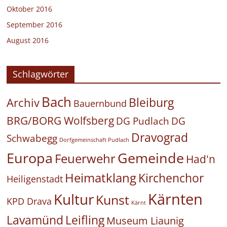
Oktober 2016
September 2016
August 2016
Schlagwörter
Bach
Bleiburg
Archiv
Bauernbund
BRG/BORG Wolfsberg
DG Pudlach
DG
Dravograd
Schwabegg
Dorfgemeinschaft Pudlach
Europa
Gemeinde
Feuerwehr
Had'n
Heimatklang
Kirchenchor
Heiligenstadt
Kärnten
Kultur
Kunst
KPD Drava
Kärnt
Leifling
Lavamünd
Museum Liaunig