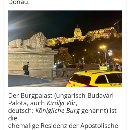
Donau.
Der Burgpalast (ungarisch
Budavári
Palota
, auch
Királyi Vár
,
deutsch:
Königliche Burg
genannt) ist
die
ehemalige Residenz der Apostolische