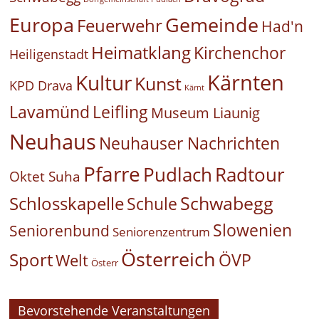
Europa
Gemeinde
Feuerwehr
Had'n
Heimatklang
Kirchenchor
Heiligenstadt
Kärnten
Kultur
Kunst
KPD Drava
Kärnt
Leifling
Lavamünd
Museum Liaunig
Neuhaus
Neuhauser Nachrichten
Pfarre
Pudlach
Radtour
Oktet Suha
Schwabegg
Schlosskapelle
Schule
Slowenien
Seniorenbund
Seniorenzentrum
Österreich
Sport
ÖVP
Welt
Österr
Bevorstehende Veranstaltungen