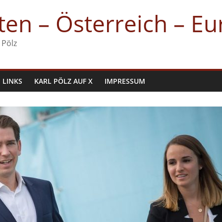
en – Österreich – E
 Pölz
LINKS
KARL PÖLZ AUF X
IMPRESSUM