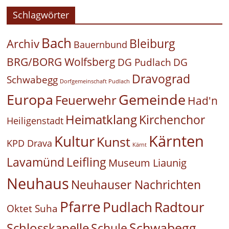
Schlagwörter
Bach
Bleiburg
Archiv
Bauernbund
BRG/BORG Wolfsberg
DG Pudlach
DG
Dravograd
Schwabegg
Dorfgemeinschaft Pudlach
Europa
Gemeinde
Feuerwehr
Had'n
Heimatklang
Kirchenchor
Heiligenstadt
Kärnten
Kultur
Kunst
KPD Drava
Kärnt
Leifling
Lavamünd
Museum Liaunig
Neuhaus
Neuhauser Nachrichten
Pfarre
Pudlach
Radtour
Oktet Suha
Schwabegg
Schlosskapelle
Schule