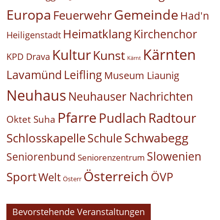
Europa
Gemeinde
Feuerwehr
Had'n
Heimatklang
Kirchenchor
Heiligenstadt
Kärnten
Kultur
Kunst
KPD Drava
Kärnt
Leifling
Lavamünd
Museum Liaunig
Neuhaus
Neuhauser Nachrichten
Pfarre
Pudlach
Radtour
Oktet Suha
Schwabegg
Schlosskapelle
Schule
Slowenien
Seniorenbund
Seniorenzentrum
Österreich
Sport
ÖVP
Welt
Österr
Bevorstehende Veranstaltungen