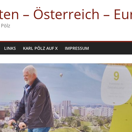
en – Österreich – E
 Pölz
LINKS
KARL PÖLZ AUF X
IMPRESSUM