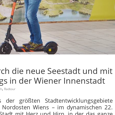
ch die neue Seestadt und mit
s in der Wiener Innenstadt
,
ch
Radtour
s der größten Stadtentwicklungsgebiete
m Nordosten Wiens – im dynamischen 22.
tadt mit Herz und Hirn, in der das ganze