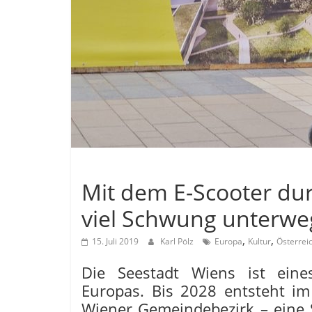
Allgemein
Mit dem E-Scooter dur
viel Schwung unterweg
,
,
15. Juli 2019
Karl Pölz
Europa
Kultur
Österrei
Die Seestadt Wiens ist eine
Europas. Bis 2028 entsteht i
Wiener Gemeindebezirk – eine S