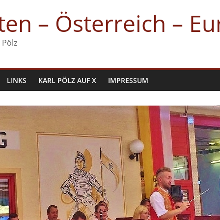
en – Österreich – E
 Pölz
LINKS
KARL PÖLZ AUF X
IMPRESSUM