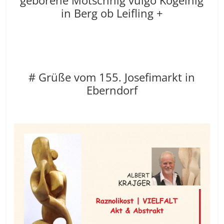
geborene Motschnig vulgo Kogelnig
in Berg ob Leifling +
# Grüße vom 155. Josefimarkt in
Eberndorf