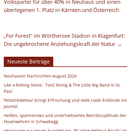
Volkspartei für über 40% in Neuhaus und einen
überlegenen 1. Platz in Kärnten und Österreich
„For Forest“ im Wörthersee Stadion in Klagenfurt:
Die ungebrochene Anziehungskraft der Natur
→
Neueste Beiträge
Neuhauser Nachrichten August 2026
Like a Rolling Stone: Tonč Feinig & The Little Big Band in St.
Paul
Petzenbiketour bringt Erfrischung und viele coole Einblicke ins
Jauntal
Heißes, spannendes und unterhaltsames Bezirkscupfinale der
Feuerwehren in Schwabegg
Vernissage zur neuen Ausstellung „90 Jahre Hellmut Bruch“ im