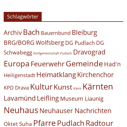
Schlagwörter
Bach
Bleiburg
Archiv
Bauernbund
BRG/BORG Wolfsberg
DG Pudlach
DG
Dravograd
Schwabegg
Dorfgemeinschaft Pudlach
Europa
Gemeinde
Feuerwehr
Had'n
Heimatklang
Kirchenchor
Heiligenstadt
Kärnten
Kultur
Kunst
KPD Drava
Kärnt
Leifling
Lavamünd
Museum Liaunig
Neuhaus
Neuhauser Nachrichten
Pfarre
Pudlach
Radtour
Oktet Suha