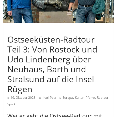
Allgemein
Ostseeküsten-Radtour
Teil 3: Von Rostock und
Udo Lindenberg über
Neuhaus, Barth und
Stralsund auf die Insel
Rügen
,
,
,
,
16. Oktober 2023
Karl Pölz
Europa
Kultur
Pfarre
Radtour
Sport
Weiter geht die Ostsee-Radtour mit