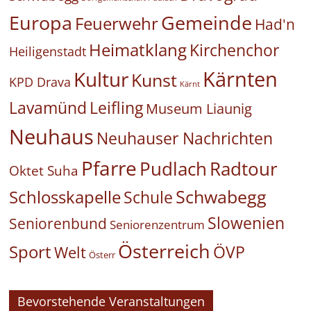
Europa
Gemeinde
Feuerwehr
Had'n
Heimatklang
Kirchenchor
Heiligenstadt
Kärnten
Kultur
Kunst
KPD Drava
Kärnt
Leifling
Lavamünd
Museum Liaunig
Neuhaus
Neuhauser Nachrichten
Pfarre
Pudlach
Radtour
Oktet Suha
Schwabegg
Schlosskapelle
Schule
Slowenien
Seniorenbund
Seniorenzentrum
Österreich
Sport
ÖVP
Welt
Österr
Bevorstehende Veranstaltungen