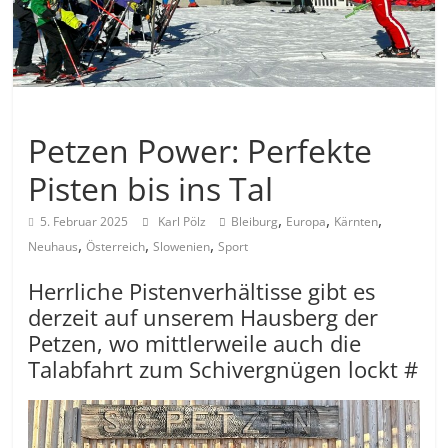
Allgemein
Petzen Power: Perfekte
Pisten bis ins Tal
,
,
,
5. Februar 2025
Karl Pölz
Bleiburg
Europa
Kärnten
,
,
,
Neuhaus
Österreich
Slowenien
Sport
Herrliche Pistenverhältisse gibt es
derzeit auf unserem Hausberg der
Petzen, wo mittlerweile auch die
Talabfahrt zum Schivergnügen lockt #