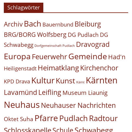
Schlagwörter
Bach
Bleiburg
Archiv
Bauernbund
BRG/BORG Wolfsberg
DG Pudlach
DG
Dravograd
Schwabegg
Dorfgemeinschaft Pudlach
Europa
Gemeinde
Feuerwehr
Had'n
Heimatklang
Kirchenchor
Heiligenstadt
Kärnten
Kultur
Kunst
KPD Drava
Kärnt
Leifling
Lavamünd
Museum Liaunig
Neuhaus
Neuhauser Nachrichten
Pfarre
Pudlach
Radtour
Oktet Suha
Schwabegg
Schlosskapelle
Schule