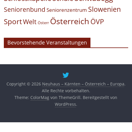
Slowenien
Seniorenbund
Seniorenzentrum
Österreich
Sport
ÖVP
Welt
Österr
Bevorstehende Veranstaltungen
Copyright © 2026
Neuhaus – Kärnten – Österreich – Europa
.
Alle Rechte vorbehalten.
Theme:
ColorMag
von ThemeGrill. Bereitgestellt von
WordPress
.