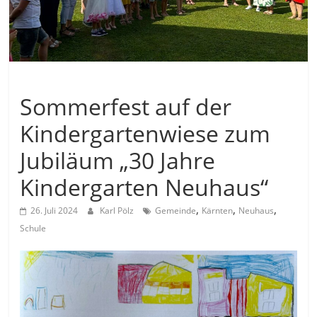
Allgemein
Sommerfest auf der
Kindergartenwiese zum
Jubiläum „30 Jahre
Kindergarten Neuhaus“
,
,
,
26. Juli 2024
Karl Pölz
Gemeinde
Kärnten
Neuhaus
Schule