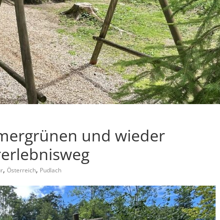
mergrünen und wieder
erlebnisweg
,
,
ur
Österreich
Pudlach