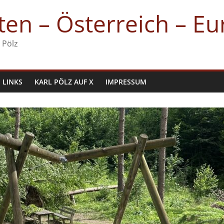
en – Österreich – E
 Pölz
LINKS
KARL PÖLZ AUF X
IMPRESSUM