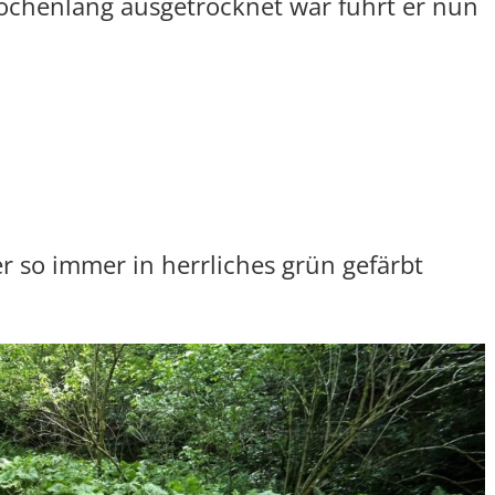
henlang ausgetrocknet war führt er nun
er so immer in herrliches grün gefärbt