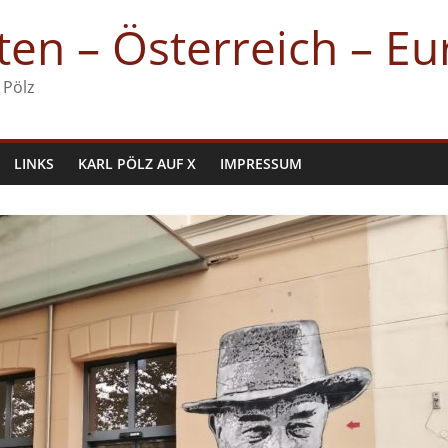
en – Österreich – E
 Pölz
LINKS
KARL PÖLZ AUF X
IMPRESSUM