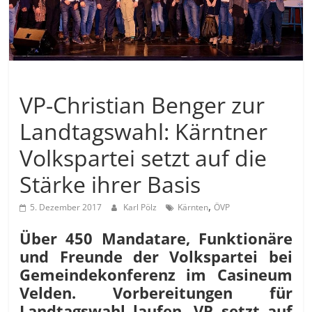
Allgemein
VP-Christian Benger zur
Landtagswahl: Kärntner
Volkspartei setzt auf die
Stärke ihrer Basis
,
5. Dezember 2017
Karl Pölz
Kärnten
ÖVP
Über 450 Mandatare, Funktionäre
und Freunde der Volkspartei bei
Gemeindekonferenz im Casineum
Velden. Vorbereitungen für
Landtagswahl laufen, VP setzt auf