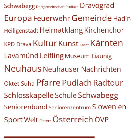
Dravograd
Schwabegg
Dorfgemeinschaft Pudlach
Europa
Gemeinde
Feuerwehr
Had'n
Heimatklang
Kirchenchor
Heiligenstadt
Kärnten
Kultur
Kunst
KPD Drava
Kärnt
Leifling
Lavamünd
Museum Liaunig
Neuhaus
Neuhauser Nachrichten
Pfarre
Pudlach
Radtour
Oktet Suha
Schwabegg
Schlosskapelle
Schule
Slowenien
Seniorenbund
Seniorenzentrum
Österreich
Sport
ÖVP
Welt
Österr