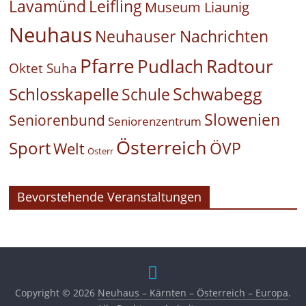
Leifling
Lavamünd
Museum Liaunig
Neuhaus
Neuhauser Nachrichten
Pfarre
Pudlach
Radtour
Oktet Suha
Schwabegg
Schlosskapelle
Schule
Slowenien
Seniorenbund
Seniorenzentrum
Österreich
Sport
ÖVP
Welt
Österr
Bevorstehende Veranstaltungen
Copyright © 2026
Neuhaus – Kärnten – Österreich – Europa
.