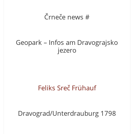
Črneče news #
Geopark – Infos am Dravograjsko
jezero
Feliks
Sreč
Frühauf
Dravograd/Unterdrauburg 1798