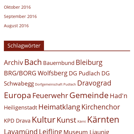
Oktober 2016
September 2016
August 2016
Schlagwörter
Bach
Bleiburg
Archiv
Bauernbund
BRG/BORG Wolfsberg
DG Pudlach
DG
Dravograd
Schwabegg
Dorfgemeinschaft Pudlach
Europa
Gemeinde
Feuerwehr
Had'n
Heimatklang
Kirchenchor
Heiligenstadt
Kärnten
Kultur
Kunst
KPD Drava
Kärnt
Leifling
Lavamünd
Museum Liaunig