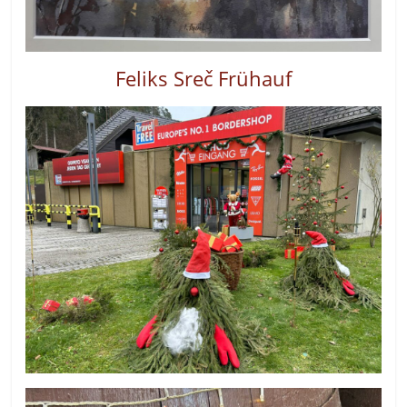
Feliks
Sreč
Frühauf