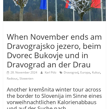
Allgemein
When November ends am
Dravograjsko jezero, beim
Dvorec Bukovje und in
Dravograd an der Drau
,
,
,
28. November 2024
Karl Pölz
Dravograd
Europa
Kultur
,
Radtour
Slowenien
Another kremšnita winter tour across
the border to Slovenija im Sinne eines
vorweihnachtlichen Kalorienabbaus
und auf der Suche nach