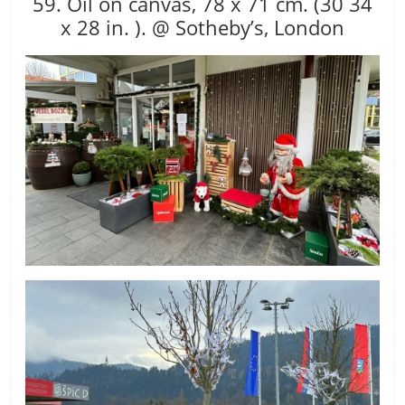
59. Oil on canvas, 78 x 71 cm. (30 34
x 28 in. ). @ Sotheby’s, London