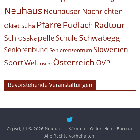
Neuhaus
Neuhauser Nachrichten
Pfarre
Pudlach
Radtour
Oktet Suha
Schwabegg
Schlosskapelle
Schule
Slowenien
Seniorenbund
Seniorenzentrum
Österreich
Sport
ÖVP
Welt
Österr
Bevorstehende Veranstaltungen
Copyright © 2026
Neuhaus – Kärnten – Österreich – Europa
.
Alle Rechte vorbehalten.