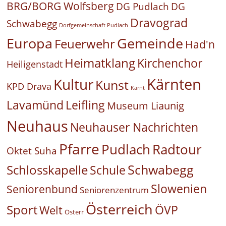
BRG/BORG Wolfsberg
DG Pudlach
DG
Dravograd
Schwabegg
Dorfgemeinschaft Pudlach
Europa
Gemeinde
Feuerwehr
Had'n
Heimatklang
Kirchenchor
Heiligenstadt
Kärnten
Kultur
Kunst
KPD Drava
Kärnt
Leifling
Lavamünd
Museum Liaunig
Neuhaus
Neuhauser Nachrichten
Pfarre
Pudlach
Radtour
Oktet Suha
Schwabegg
Schlosskapelle
Schule
Slowenien
Seniorenbund
Seniorenzentrum
Österreich
Sport
ÖVP
Welt
Österr