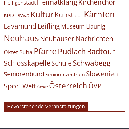
Heimatklang
Kirchenchor
Heiligenstadt
Kärnten
Kultur
Kunst
KPD Drava
Kärnt
Leifling
Lavamünd
Museum Liaunig
Neuhaus
Neuhauser Nachrichten
Pfarre
Pudlach
Radtour
Oktet Suha
Schwabegg
Schlosskapelle
Schule
Slowenien
Seniorenbund
Seniorenzentrum
Österreich
Sport
ÖVP
Welt
Österr
Bevorstehende Veranstaltungen