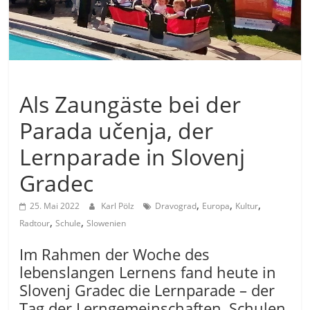
Allgemein
Als Zaungäste bei der
Parada učenja, der
Lernparade in Slovenj
Gradec
,
,
,
25. Mai 2022
Karl Pölz
Dravograd
Europa
Kultur
,
,
Radtour
Schule
Slowenien
Im Rahmen der Woche des
lebenslangen Lernens fand heute in
Slovenj Gradec die Lernparade – der
Tag der Lerngemeinschaften, Schulen