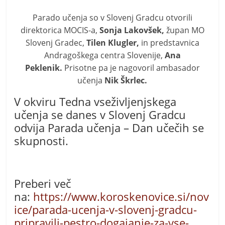
Parado učenja so v Slovenj Gradcu otvorili
direktorica MOCIS-a,
Sonja Lakovšek,
župan MO
Slovenj Gradec,
Tilen Klugler,
in predstavnica
Andragoškega centra Slovenije,
Ana
Peklenik.
Prisotne pa je nagovoril ambasador
učenja
Nik Škrlec.
V okviru Tedna vseživljenjskega
učenja se danes v Slovenj Gradcu
odvija Parada učenja – Dan učečih se
skupnosti.
Preberi več
na:
https://www.koroskenovice.si/nov
ice/parada-ucenja-v-slovenj-gradcu-
pripravili-pestro-dogajanje-za-vse-