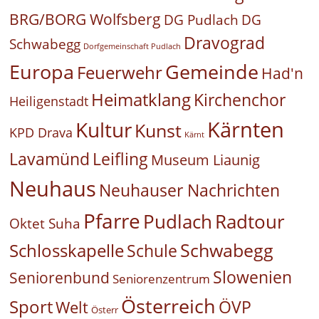
BRG/BORG Wolfsberg
DG Pudlach
DG
Dravograd
Schwabegg
Dorfgemeinschaft Pudlach
Europa
Gemeinde
Feuerwehr
Had'n
Heimatklang
Kirchenchor
Heiligenstadt
Kärnten
Kultur
Kunst
KPD Drava
Kärnt
Leifling
Lavamünd
Museum Liaunig
Neuhaus
Neuhauser Nachrichten
Pfarre
Pudlach
Radtour
Oktet Suha
Schwabegg
Schlosskapelle
Schule
Slowenien
Seniorenbund
Seniorenzentrum
Österreich
Sport
ÖVP
Welt
Österr