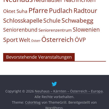
Pfarre
Pudlach
Radtour
Oktet Suha
Schwabegg
Schlosskapelle
Schule
Slowenien
Seniorenbund
Seniorenzentrum
Österreich
Sport
ÖVP
Welt
Österr
Bevorstehende Veranstaltungen
Copyright © 2026
Neuhaus – Kärnten – Österreich – Europa
.
Alle Rechte vorbehalten.
Theme:
ColorMag
von ThemeGrill. Bereitgestellt von
WordPress
.