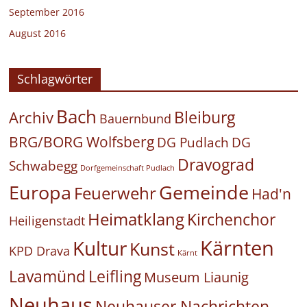
September 2016
August 2016
Schlagwörter
Bach
Bleiburg
Archiv
Bauernbund
BRG/BORG Wolfsberg
DG Pudlach
DG
Dravograd
Schwabegg
Dorfgemeinschaft Pudlach
Europa
Gemeinde
Feuerwehr
Had'n
Heimatklang
Kirchenchor
Heiligenstadt
Kärnten
Kultur
Kunst
KPD Drava
Kärnt
Leifling
Lavamünd
Museum Liaunig
Neuhaus
Neuhauser Nachrichten