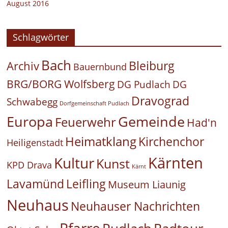
August 2016
Schlagwörter
Bach
Bleiburg
Archiv
Bauernbund
BRG/BORG Wolfsberg
DG Pudlach
DG
Dravograd
Schwabegg
Dorfgemeinschaft Pudlach
Europa
Gemeinde
Feuerwehr
Had'n
Heimatklang
Kirchenchor
Heiligenstadt
Kärnten
Kultur
Kunst
KPD Drava
Kärnt
Leifling
Lavamünd
Museum Liaunig
Neuhaus
Neuhauser Nachrichten
Pfarre