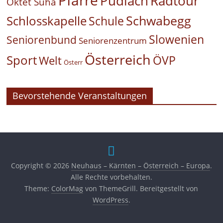
Pudlach
Radtour
Oktet Suha
Schwabegg
Schlosskapelle
Schule
Slowenien
Seniorenbund
Seniorenzentrum
Österreich
Sport
ÖVP
Welt
Österr
Bevorstehende Veranstaltungen
Copyright © 2026
Neuhaus – Kärnten – Österreich – Europa
.
Alle Rechte vorbehalten.
Theme:
ColorMag
von ThemeGrill. Bereitgestellt von
WordPress
.