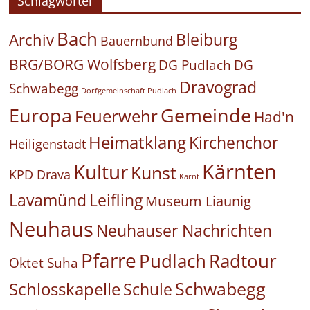
Schlagwörter
Bach
Bleiburg
Archiv
Bauernbund
BRG/BORG Wolfsberg
DG Pudlach
DG
Dravograd
Schwabegg
Dorfgemeinschaft Pudlach
Europa
Gemeinde
Feuerwehr
Had'n
Heimatklang
Kirchenchor
Heiligenstadt
Kärnten
Kultur
Kunst
KPD Drava
Kärnt
Leifling
Lavamünd
Museum Liaunig
Neuhaus
Neuhauser Nachrichten
Pfarre
Pudlach
Radtour
Oktet Suha
Schwabegg
Schlosskapelle
Schule