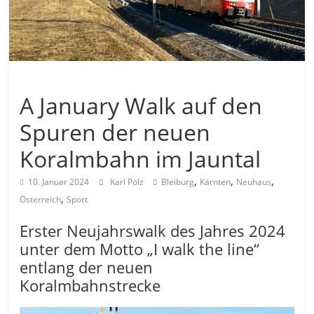
Allgemein
A January Walk auf den
Spuren der neuen
Koralmbahn im Jauntal
,
,
,
10. Januar 2024
Karl Pölz
Bleiburg
Kärnten
Neuhaus
,
Österreich
Sport
Erster Neujahrswalk des Jahres 2024
unter dem Motto „I walk the line“
entlang der neuen
Koralmbahnstrecke