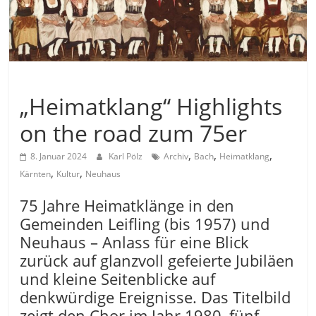
Allgemein
„Heimatklang“ Highlights
on the road zum 75er
,
,
,
8. Januar 2024
Karl Pölz
Archiv
Bach
Heimatklang
,
,
Kärnten
Kultur
Neuhaus
75 Jahre Heimatklänge in den
Gemeinden Leifling (bis 1957) und
Neuhaus – Anlass für eine Blick
zurück auf glanzvoll gefeierte Jubiläen
und kleine Seitenblicke auf
denkwürdige Ereignisse. Das Titelbild
zeigt den Chor im Jahr 1980, fünf