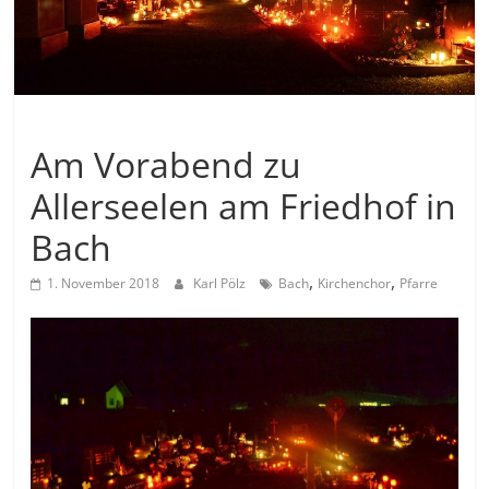
Allgemein
Am Vorabend zu
Allerseelen am Friedhof in
Bach
,
,
1. November 2018
Karl Pölz
Bach
Kirchenchor
Pfarre