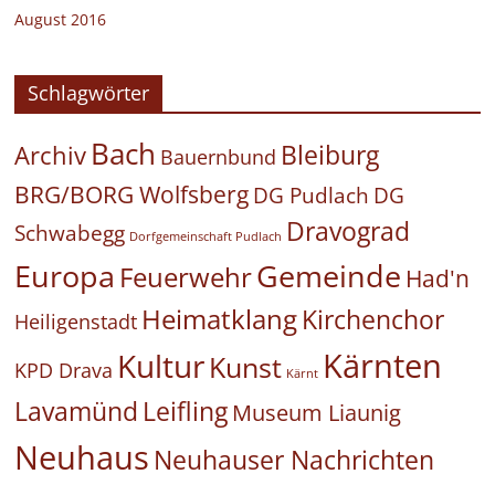
August 2016
Schlagwörter
Bach
Bleiburg
Archiv
Bauernbund
BRG/BORG Wolfsberg
DG Pudlach
DG
Dravograd
Schwabegg
Dorfgemeinschaft Pudlach
Europa
Gemeinde
Feuerwehr
Had'n
Heimatklang
Kirchenchor
Heiligenstadt
Kärnten
Kultur
Kunst
KPD Drava
Kärnt
Leifling
Lavamünd
Museum Liaunig
Neuhaus
Neuhauser Nachrichten