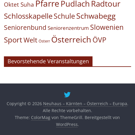
Pfarre
Pudlach
Radtour
Oktet Suha
Schwabegg
Schlosskapelle
Schule
Slowenien
Seniorenbund
Seniorenzentrum
Österreich
Sport
ÖVP
Welt
Österr
Bevorstehende Veranstaltungen
Copyright © 2026
Neuhaus – Kärnten – Österreich – Europa
.
Alle Rechte vorbehalten.
Theme:
ColorMag
von ThemeGrill. Bereitgestellt von
WordPress
.