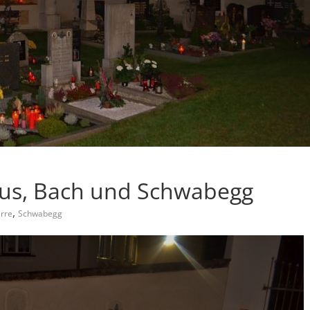
haus, Bach und Schwabegg
,
arre
Schwabegg