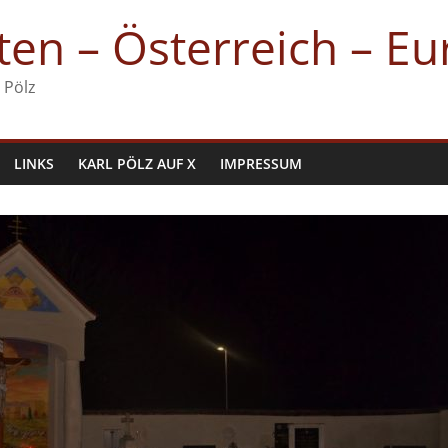
en – Österreich – E
 Pölz
LINKS
KARL PÖLZ AUF X
IMPRESSUM