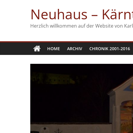
Zum
Neuhaus – Kärnt
Inhalt
springen
Herzlich willkommen auf der Website von Karl
HOME
ARCHIV
CHRONIK 2001-2016