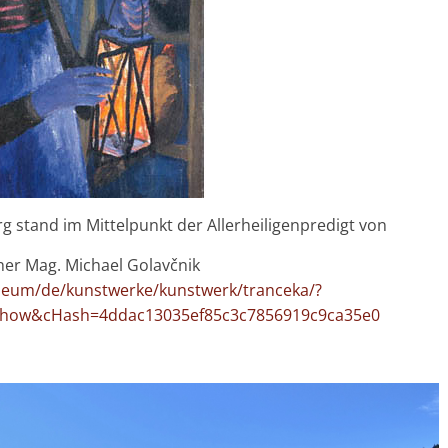
g stand im Mittelpunkt der Allerheiligenpredigt von
her Mag. Michael Golavčnik
eum/de/kunstwerke/kunstwerk/tranceka/?
how&cHash=4ddac13035ef85c3c7856919c9ca35e0