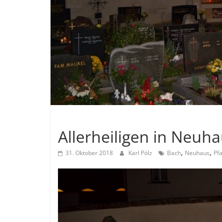
Allgemein
Allerheiligen in Neu
,
,
31. Oktober 2018
Karl Pölz
Bach
Neuhaus
Pf