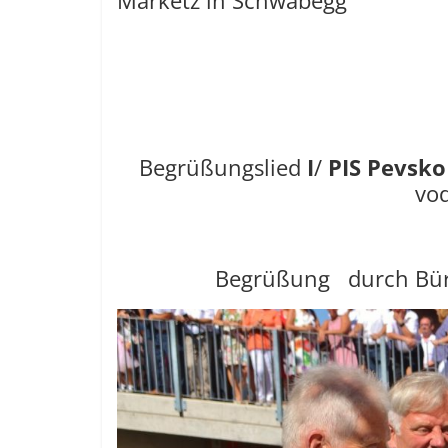
Marketz in Schwabegg
Begrüßungslied
I
/
PIS Pevsko
vod
Begrüßung durch Bür