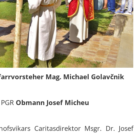
farrvorsteher Mag. Michael Golav
čnik
h PGR
Obmann Josef Micheu
ofsvikars Caritasdirektor Msgr. Dr. Josef