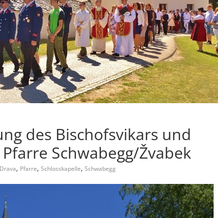
g des Bischofsvikars und
r Pfarre Schwabegg/Žvabek
,
,
,
Drava
Pfarre
Schlosskapelle
Schwabegg