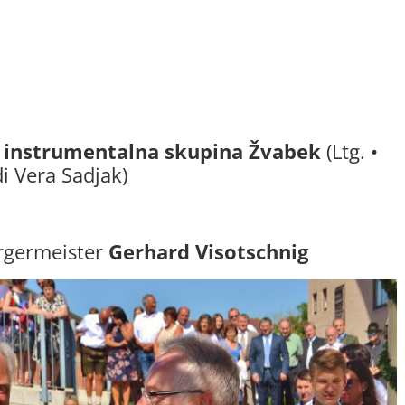
 instrumentalna skupina Žvabek
(Ltg. •
i Vera Sadjak)
germeister
Gerhard Visotschnig