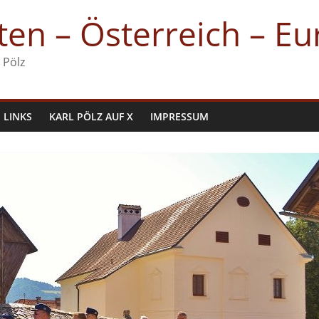
en – Österreich – E
 Pölz
LINKS
KARL PÖLZ AUF X
IMPRESSUM