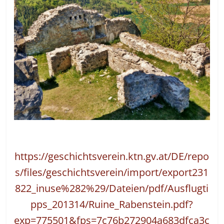
https://geschichtsverein.ktn.gv.at/DE/repo
s/files/geschichtsverein/import/export231
822_inuse%282%29/Dateien/pdf/Ausflugti
pps_201314/Ruine_Rabenstein.pdf?
exp=775501&fps=7c76b272904a683dfca3c