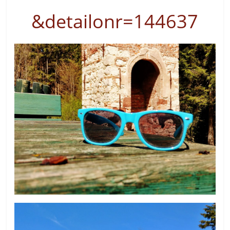
&detailonr=144637