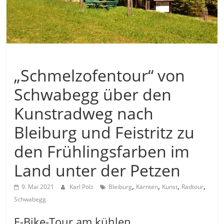
Allgemein
„Schmelzofentour“ von
Schwabegg über den
Kunstradweg nach
Bleiburg und Feistritz zu
den Frühlingsfarben im
Land unter der Petzen
,
,
,
,
9. Mai 2021
Karl Pölz
Bleiburg
Kärnten
Kunst
Radtour
Schwabegg
E-Bike-Tour am kühlen