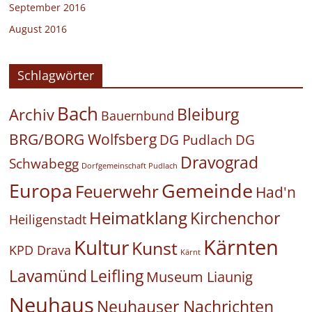
September 2016
August 2016
Schlagwörter
Bach
Bleiburg
Archiv
Bauernbund
BRG/BORG Wolfsberg
DG Pudlach
DG
Dravograd
Schwabegg
Dorfgemeinschaft Pudlach
Europa
Gemeinde
Feuerwehr
Had'n
Heimatklang
Kirchenchor
Heiligenstadt
Kärnten
Kultur
Kunst
KPD Drava
Kärnt
Leifling
Lavamünd
Museum Liaunig
Neuhaus
Neuhauser Nachrichten