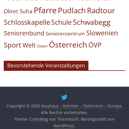
Pfarre
Pudlach
Radtour
Oktet Suha
Schwabegg
Schlosskapelle
Schule
Slowenien
Seniorenbund
Seniorenzentrum
Österreich
Sport
ÖVP
Welt
Österr
Bevorstehende Veranstaltungen
Copyright © 2026
Neuhaus – Kärnten – Österreich – Europa
.
Alle Rechte vorbehalten.
Theme:
ColorMag
von ThemeGrill. Bereitgestellt von
WordPress
.