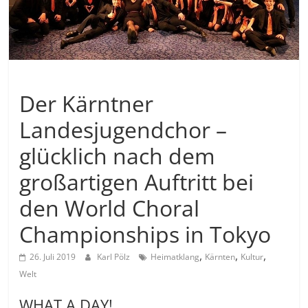
Allgemein
Der Kärntner
Landesjugendchor –
glücklich nach dem
großartigen Auftritt bei
den World Choral
Championships in Tokyo
,
,
,
26. Juli 2019
Karl Pölz
Heimatklang
Kärnten
Kultur
Welt
WHAT A DAY!