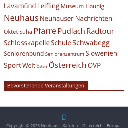
Leifling
Lavamünd
Museum Liaunig
Neuhaus
Neuhauser Nachrichten
Pfarre
Pudlach
Radtour
Oktet Suha
Schwabegg
Schlosskapelle
Schule
Slowenien
Seniorenbund
Seniorenzentrum
Österreich
Sport
ÖVP
Welt
Österr
Bevorstehende Veranstaltungen
Copyright © 2026
Neuhaus – Kärnten – Österreich – Europa
.