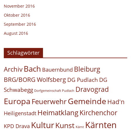
November 2016
Oktober 2016
September 2016
August 2016
Schlagwörter
Bach
Bleiburg
Archiv
Bauernbund
BRG/BORG Wolfsberg
DG Pudlach
DG
Dravograd
Schwabegg
Dorfgemeinschaft Pudlach
Europa
Gemeinde
Feuerwehr
Had'n
Heimatklang
Kirchenchor
Heiligenstadt
Kärnten
Kultur
Kunst
KPD Drava
Kärnt