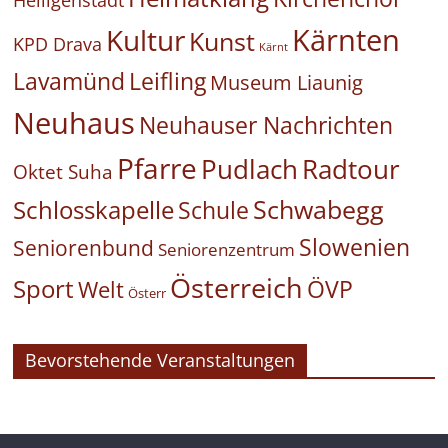
Kärnten
Kultur
Kunst
KPD Drava
Kärnt
Leifling
Lavamünd
Museum Liaunig
Neuhaus
Neuhauser Nachrichten
Pfarre
Pudlach
Radtour
Oktet Suha
Schwabegg
Schlosskapelle
Schule
Slowenien
Seniorenbund
Seniorenzentrum
Österreich
Sport
ÖVP
Welt
Österr
Bevorstehende Veranstaltungen