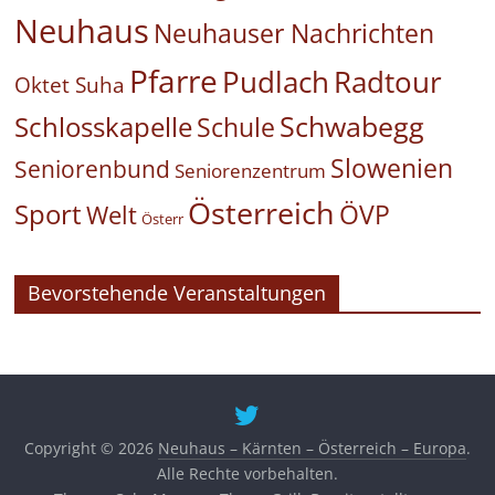
Neuhaus
Neuhauser Nachrichten
Pfarre
Pudlach
Radtour
Oktet Suha
Schwabegg
Schlosskapelle
Schule
Slowenien
Seniorenbund
Seniorenzentrum
Österreich
Sport
ÖVP
Welt
Österr
Bevorstehende Veranstaltungen
Copyright © 2026
Neuhaus – Kärnten – Österreich – Europa
.
Alle Rechte vorbehalten.