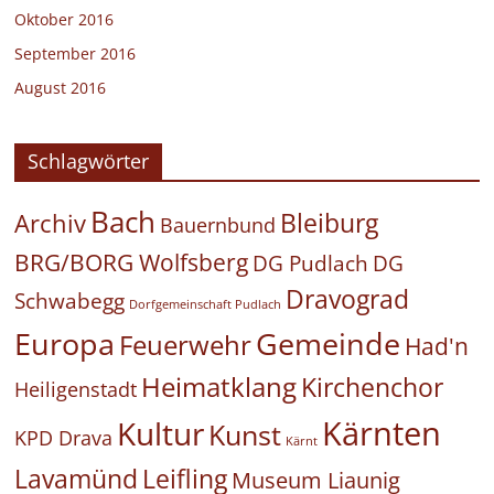
Oktober 2016
September 2016
August 2016
Schlagwörter
Bach
Bleiburg
Archiv
Bauernbund
BRG/BORG Wolfsberg
DG Pudlach
DG
Dravograd
Schwabegg
Dorfgemeinschaft Pudlach
Europa
Gemeinde
Feuerwehr
Had'n
Heimatklang
Kirchenchor
Heiligenstadt
Kärnten
Kultur
Kunst
KPD Drava
Kärnt
Leifling
Lavamünd
Museum Liaunig