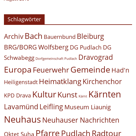
Schlagwörter
Bach
Bleiburg
Archiv
Bauernbund
BRG/BORG Wolfsberg
DG Pudlach
DG
Dravograd
Schwabegg
Dorfgemeinschaft Pudlach
Europa
Gemeinde
Feuerwehr
Had'n
Heimatklang
Kirchenchor
Heiligenstadt
Kärnten
Kultur
Kunst
KPD Drava
Kärnt
Leifling
Lavamünd
Museum Liaunig
Neuhaus
Neuhauser Nachrichten
Pfarre
Pudlach
Radtour
Oktet Suha