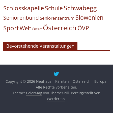
Schwabegg
Schlosskapelle
Schule
Slowenien
Seniorenbund
Seniorenzentrum
Österreich
Sport
ÖVP
Welt
Österr
Bevorstehende Veranstaltungen
Copyright © 2026
Neuhaus – Kärnten – Österreich – Europa
.
Alle Rechte vorbehalten.
Theme:
ColorMag
von ThemeGrill. Bereitgestellt von
WordPress
.