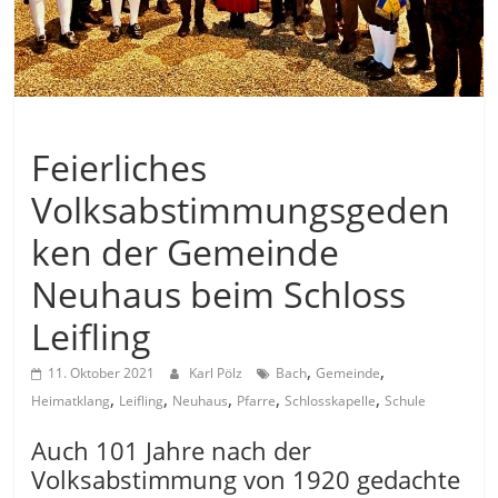
Allgemein
Feierliches
Volksabstimmungsgeden
ken der Gemeinde
Neuhaus beim Schloss
Leifling
,
,
11. Oktober 2021
Karl Pölz
Bach
Gemeinde
,
,
,
,
,
Heimatklang
Leifling
Neuhaus
Pfarre
Schlosskapelle
Schule
Auch 101 Jahre nach der
Volksabstimmung von 1920 gedachte