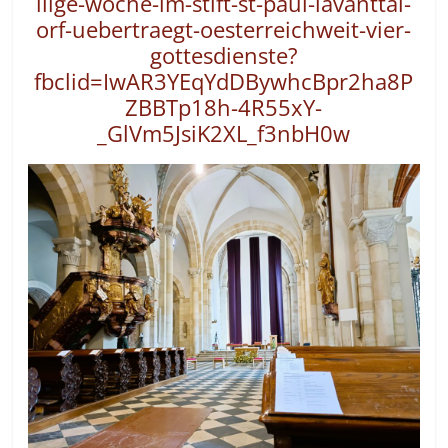
ilige-woche-im-stift-st-paul-lavanttal-
orf-uebertraegt-oesterreichweit-vier-
gottesdienste?
fbclid=IwAR3YEqYdDBywhcBpr2ha8P
ZBBTp18h-4R55xY-
_GlVm5JsiK2XL_f3nbH0w