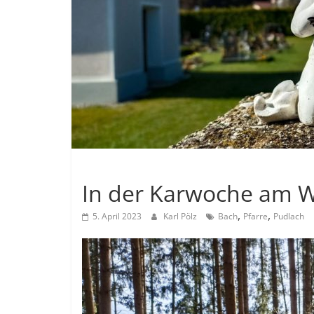
Allgemein
In der Karwoche am W
,
,
5. April 2023
Karl Pölz
Bach
Pfarre
Pudlach