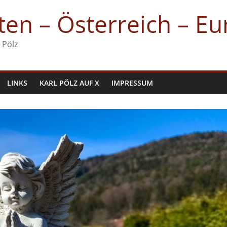
en – Österreich – E
 Pölz
LINKS
KARL PÖLZ AUF X
IMPRESSUM