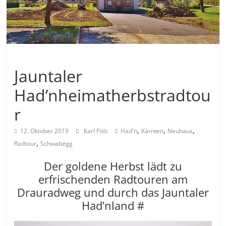
Allgemein
Jauntaler
Had’nheimatherbstradtou
r
,
,
,
12. Oktober 2019
Karl Pölz
Had'n
Kärnten
Neuhaus
,
Radtour
Schwabegg
Der goldene Herbst lädt zu
erfrischenden Radtouren am
Drauradweg und durch das Jauntaler
Had’nland #