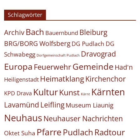
Schlagwörter
Bach
Bleiburg
Archiv
Bauernbund
BRG/BORG Wolfsberg
DG Pudlach
DG
Dravograd
Schwabegg
Dorfgemeinschaft Pudlach
Europa
Gemeinde
Feuerwehr
Had'n
Heimatklang
Kirchenchor
Heiligenstadt
Kärnten
Kultur
Kunst
KPD Drava
Kärnt
Leifling
Lavamünd
Museum Liaunig
Neuhaus
Neuhauser Nachrichten
Pfarre
Pudlach
Radtour
Oktet Suha