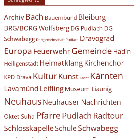
Bach
Bleiburg
Archiv
Bauernbund
BRG/BORG Wolfsberg
DG Pudlach
DG
Dravograd
Schwabegg
Dorfgemeinschaft Pudlach
Europa
Gemeinde
Feuerwehr
Had'n
Heimatklang
Kirchenchor
Heiligenstadt
Kärnten
Kultur
Kunst
KPD Drava
Kärnt
Leifling
Lavamünd
Museum Liaunig
Neuhaus
Neuhauser Nachrichten
Pfarre
Pudlach
Radtour
Oktet Suha
Schwabegg
Schlosskapelle
Schule